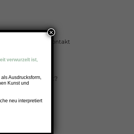
×
lege
Wellness
Kontakt
it verwurzelt ist,
m unser Angebot?
g als Ausdrucksform,
chen Kunst und
i.
he neu interpretiert