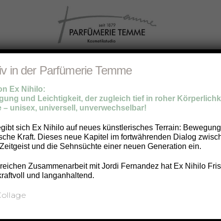
Marken
Parfümwissen
Duft
Make-Up
Pf
iv in der Parfümerie Temme
 Ex Nihilo:
ung und Leichtigkeit, der zugleich tief in roher Körperlichke
 – unisex, universell, unverwechselbar!
s in der Parfümerie Temme und rund u
egibt sich Ex Nihilo auf neues künstlerisches Terrain: Bewegun
ische Kraft. Dieses neue Kapitel im fortwährenden Dialog zwis
Zeitgeist und die Sehnsüchte einer neuen Generation ein.
hauen Sie einfach immer mal wieder vorbe
eichen Zusammenarbeit mit Jordi Fernandez hat Ex Nihilo Frisc
kraftvoll und langanhaltend.