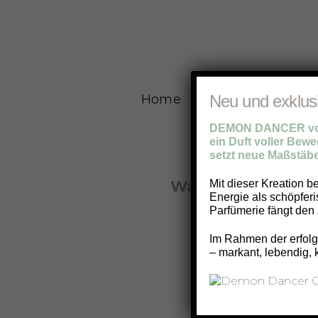
Home
Über uns
Team
Neu und exklus
DEMON DANCER von
ein Duft voller Beweg
setzt neue Maßstäbe
Was gibt es Neue
Mit dieser Kreation b
Energie als schöpfer
Parfümerie fängt den 
Sc
Im Rahmen der erfolgr
– markant, lebendig, 