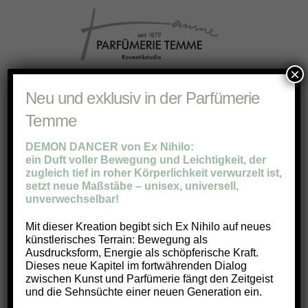
×
Neu und exklusiv in der Parfümerie
Temme
DEMON DANCER von Ex Nihilo:
ein Duft voller Bewegung und Leichtigkeit, der
zugleich tief in roher Körperlichkeit verwurzelt ist,
Hier finden Sie unsere
Markenporträts
setzt neue Maßstäbe – unisex, universell,
unverwechselbar!
zu besonderen Parfümmarken.
Wir stellen Ihnen bedeutende
Mit dieser Kreation begibt sich Ex Nihilo auf neues
künstlerisches Terrain: Bewegung als
Parfumeure vor und informieren Sie
Ausdrucksform, Energie als schöpferische Kraft.
Dieses neue Kapitel im fortwährenden Dialog
zu Duftrichtungen und Trends in der
zwischen Kunst und Parfümerie fängt den Zeitgeist
und die Sehnsüchte einer neuen Generation ein.
Welt exklusiver Nischenparfüms.