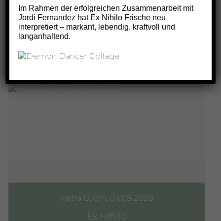
Im Rahmen der erfolgreichen Zusammenarbeit mit
Jordi Fernandez hat Ex Nihilo Frische neu
Schauen Sie einfach immer mal
interpretiert – markant, lebendig, kraftvoll und
langanhaltend.
wieder vorbei.
Petra Ludin, 04.08.2026
Ex Nihilo