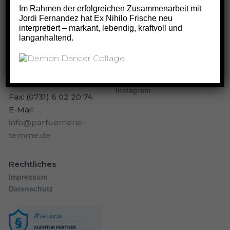
Im Rahmen der erfolgreichen Zusammenarbeit mit
Jordi Fernandez hat Ex Nihilo Frische neu
Kontakt
Öffnungszeiten
interpretiert – markant, lebendig, kraftvoll und
Montag bis Freitag 9:30
Parfümerie Temme
langanhaltend.
– 18:00
Münsterplatz 33
Samstag 9:30 – 15:00
89073 Ulm
Social
Fon:
(0731) 6 87 49
Instagram
Fax: (0731) 6 02 20 74
E-Mail:
info@parfuemerie-
temme.de
Rechtliches
Impressum
Datenschutz