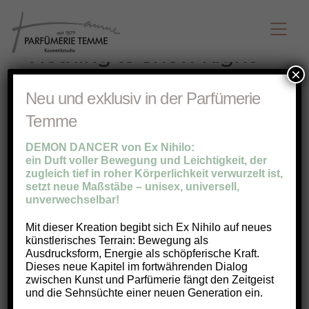
Nothing to Show Right
Now
×
Neu und exklusiv in der Parfümerie
It appears whatever you were looking for is
Temme
no longer here or perhaps wasn't here to
begin with. You might want to try starting
DEMON DANCER von Ex Nihilo:
over from the homepage to see if you can
ein Duft voller Bewegung und Leichtigkeit, der
zugleich tief in roher Körperlichkeit verwurzelt ist,
find what you're after from there.
setzt neue Maßstäbe – unisex, universell,
unverwechselbar!
Mit dieser Kreation begibt sich Ex Nihilo auf neues
künstlerisches Terrain: Bewegung als
Ausdrucksform, Energie als schöpferische Kraft.
Dieses neue Kapitel im fortwährenden Dialog
zwischen Kunst und Parfümerie fängt den Zeitgeist
und die Sehnsüchte einer neuen Generation ein.