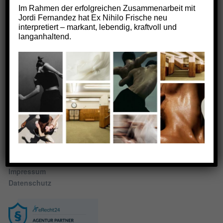
Im Rahmen der erfolgreichen Zusammenarbeit mit
Jordi Fernandez hat Ex Nihilo Frische neu
Kontakt
Öffnungszeiten
interpretiert – markant, lebendig, kraftvoll und
Montag bis Freitag 9:30
Parfümerie Temme
langanhaltend.
– 18:00
Münsterplatz 33
Samstag 9:30 – 15:00
89073 Ulm
Social
Fon:
(0731) 6 87 49
Instagram
Fax: (0731) 6 02 20 74
E-Mail:
info@parfuemerie-
temme.de
Rechtliches
Impressum
Datenschutz