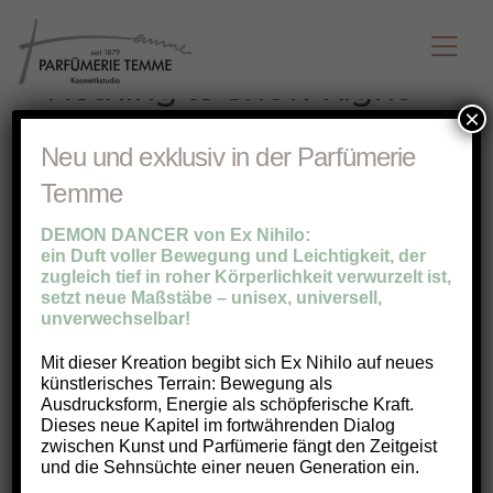
Nothing to Show Right
Now
×
Neu und exklusiv in der Parfümerie
It appears whatever you were looking for is
Temme
no longer here or perhaps wasn't here to
begin with. You might want to try starting
DEMON DANCER von Ex Nihilo:
over from the homepage to see if you can
ein Duft voller Bewegung und Leichtigkeit, der
zugleich tief in roher Körperlichkeit verwurzelt ist,
find what you're after from there.
setzt neue Maßstäbe – unisex, universell,
unverwechselbar!
Mit dieser Kreation begibt sich Ex Nihilo auf neues
künstlerisches Terrain: Bewegung als
Ausdrucksform, Energie als schöpferische Kraft.
Dieses neue Kapitel im fortwährenden Dialog
zwischen Kunst und Parfümerie fängt den Zeitgeist
und die Sehnsüchte einer neuen Generation ein.