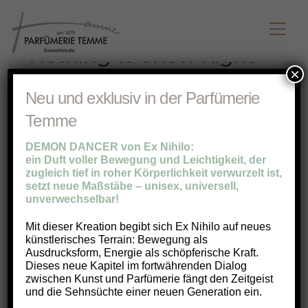
Nothing to Show Right
Now
×
Neu und exklusiv in der Parfümerie
It appears whatever you were looking for is
Temme
no longer here or perhaps wasn't here to
begin with. You might want to try starting
DEMON DANCER von Ex Nihilo:
over from the homepage to see if you can
ein Duft voller Bewegung und Leichtigkeit, der
zugleich tief in roher Körperlichkeit verwurzelt ist,
find what you're after from there.
setzt neue Maßstäbe – unisex, universell,
unverwechselbar!
Mit dieser Kreation begibt sich Ex Nihilo auf neues
künstlerisches Terrain: Bewegung als
Ausdrucksform, Energie als schöpferische Kraft.
Dieses neue Kapitel im fortwährenden Dialog
zwischen Kunst und Parfümerie fängt den Zeitgeist
und die Sehnsüchte einer neuen Generation ein.