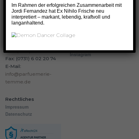
Im Rahmen der erfolgreichen Zusammenarbeit mit
Jordi Fernandez hat Ex Nihilo Frische neu
Kontakt
Öffnungszeiten
interpretiert – markant, lebendig, kraftvoll und
Montag bis Freitag 9:30
Parfümerie Temme
langanhaltend.
– 18:00
Münsterplatz 33
Samstag 9:30 – 15:00
89073 Ulm
Social
Fon:
(0731) 6 87 49
Instagram
Fax: (0731) 6 02 20 74
E-Mail:
info@parfuemerie-
temme.de
Rechtliches
Impressum
Datenschutz