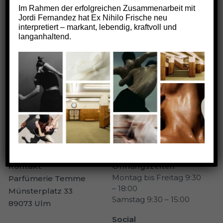
Im Rahmen der erfolgreichen Zusammenarbeit mit
Nightology
Jordi Fernandez hat Ex Nihilo Frische neu
interpretiert – markant, lebendig, kraftvoll und
PETRA LUDIN
14.05.2026
langanhaltend.
N
,
PARFÜM-MARKE
Kontakt
Öffnungszeiten
Montag bis Freitag 9:30
Parfümerie Temme
– 18:00
Münsterplatz 33
Samstag 9:30 – 15:00
89073 Ulm
Social