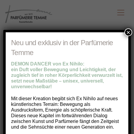
×
Neu und exklusiv in der Parfümerie
Temme
DEMON DANCER von Ex Nihilo:
ein Duft voller Bewegung und Leichtigkeit, der
zugleich tief in roher Körperlichkeit verwurzelt ist,
setzt neue Maßstäbe – unisex, universell,
unverwechselbar!
Mit dieser Kreation begibt sich Ex Nihilo auf neues
künstlerisches Terrain: Bewegung als
Ausdrucksform, Energie als schöpferische Kraft.
Dieses neue Kapitel im fortwährenden Dialog
zwischen Kunst und Parfümerie fängt den Zeitgeist
und die Sehnsüchte einer neuen Generation ein.