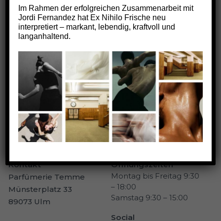
Im Rahmen der erfolgreichen Zusammenarbeit mit
Knize
Jordi Fernandez hat Ex Nihilo Frische neu
interpretiert – markant, lebendig, kraftvoll und
PETRA LUDIN
14.05.2026
langanhaltend.
K
,
PARFÜM-MARKE
Kontakt
Öffnungszeiten
Montag bis Freitag 9:30
Parfümerie Temme
– 18:00
Münsterplatz 33
Samstag 9:30 – 15:00
89073 Ulm
Social