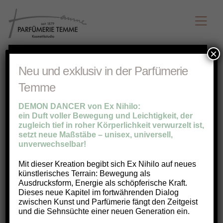
×
Neu und exklusiv in der Parfümerie
Temme
DEMON DANCER von Ex Nihilo:
ein Duft voller Bewegung und Leichtigkeit, der
zugleich tief in roher Körperlichkeit verwurzelt ist,
setzt neue Maßstäbe – unisex, universell,
unverwechselbar!
Mit dieser Kreation begibt sich Ex Nihilo auf neues
künstlerisches Terrain: Bewegung als
Ausdrucksform, Energie als schöpferische Kraft.
Dieses neue Kapitel im fortwährenden Dialog
zwischen Kunst und Parfümerie fängt den Zeitgeist
und die Sehnsüchte einer neuen Generation ein.