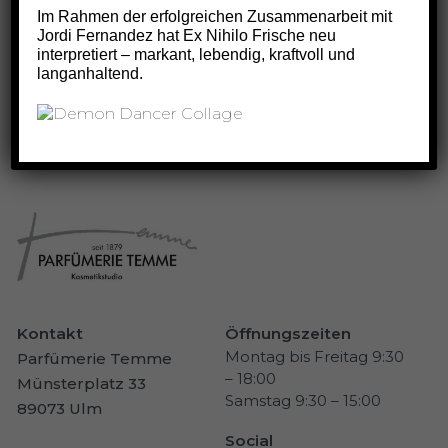
Im Rahmen der erfolgreichen Zusammenarbeit mit
Kajal
Jordi Fernandez hat Ex Nihilo Frische neu
interpretiert – markant, lebendig, kraftvoll und
PETRA LUDIN
14.05.2026
langanhaltend.
K
,
PARFÜM-MARKE
Kontakt
Öffnungszeiten
Montag bis Freitag 9:30
Parfümerie Temme
– 18:00
Münsterplatz 33
Samstag 9:30 – 15:00
89073 Ulm
Social