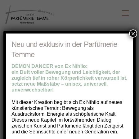
×
Neu und exklusiv in der Parfümerie
Temme
DEMON DANCER von Ex Nihilo:
ein Duft voller Bewegung und Leichtigkeit, der
zugleich tief in roher Körperlichkeit verwurzelt ist,
setzt neue Maßstäbe – unisex, universell,
unverwechselbar!
Mit dieser Kreation begibt sich Ex Nihilo auf neues
künstlerisches Terrain: Bewegung als
Ausdrucksform, Energie als schöpferische Kraft.
Dieses neue Kapitel im fortwährenden Dialog
zwischen Kunst und Parfümerie fängt den Zeitgeist
und die Sehnsüchte einer neuen Generation ein.