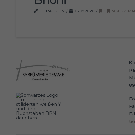
PETRA LUDIN
06.07.2026
B
,
PARFÜM-MA
Ko
Pa
Mü
89
Fo
Fa
E-
t