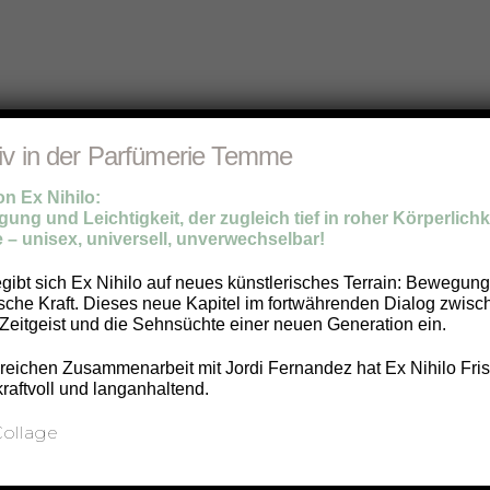
iv in der Parfümerie Temme
 Ex Nihilo:
ung und Leichtigkeit, der zugleich tief in roher Körperlichke
 – unisex, universell, unverwechselbar!
egibt sich Ex Nihilo auf neues künstlerisches Terrain: Bewegun
ische Kraft. Dieses neue Kapitel im fortwährenden Dialog zwis
Zeitgeist und die Sehnsüchte einer neuen Generation ein.
eichen Zusammenarbeit mit Jordi Fernandez hat Ex Nihilo Frisc
kraftvoll und langanhaltend.