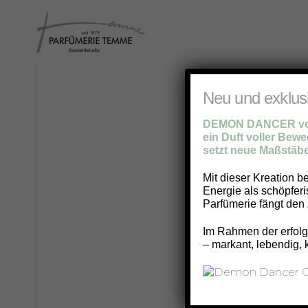
Neu und exklus
DEMON DANCER von
ein Duft voller Beweg
setzt neue Maßstäbe
Mit dieser Kreation b
Energie als schöpfer
Parfümerie fängt den 
Im Rahmen der erfolgr
– markant, lebendig, 