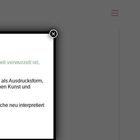
×
it verwurzelt ist,
g als Ausdrucksform,
chen Kunst und
he neu interpretiert