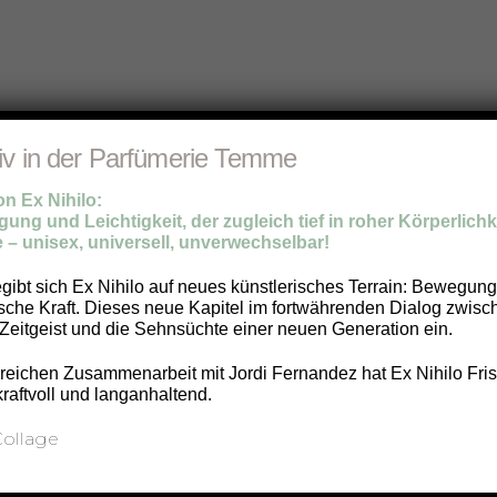
iv in der Parfümerie Temme
 Ex Nihilo:
E
ung und Leichtigkeit, der zugleich tief in roher Körperlichke
 – unisex, universell, unverwechselbar!
egibt sich Ex Nihilo auf neues künstlerisches Terrain: Bewegun
ische Kraft. Dieses neue Kapitel im fortwährenden Dialog zwis
Zeitgeist und die Sehnsüchte einer neuen Generation ein.
eichen Zusammenarbeit mit Jordi Fernandez hat Ex Nihilo Frisc
ntakt
Öffnungszeiten
kraftvoll und langanhaltend.
Montag bis Freitag 9:30 –
rfümerie Temme
Samstag 9:30 – 15:00
nsterplatz 33
073 Ulm
Social