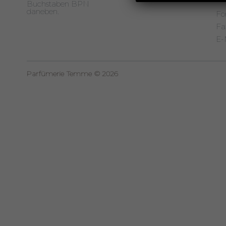
Fo
Fa
E-
Parfümerie Temme © 2026