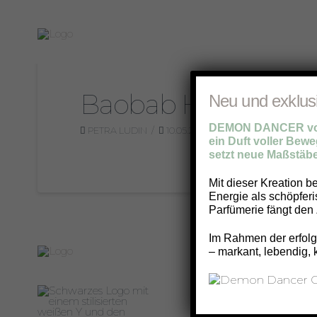
Baobab Homespa
Neu und exklus
DEMON DANCER von
PETRA LUDIN
10.05.2026
B
,
PARFÜM-MARK
ein Duft voller Beweg
setzt neue Maßstäbe
Mit dieser Kreation b
Energie als schöpfer
Parfümerie fängt den 
Im Rahmen der erfolgr
Ko
– markant, lebendig, 
Pa
Mü
89