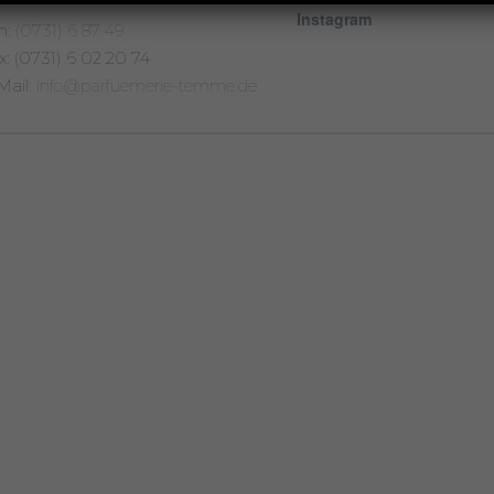
Instagram
n:
(0731) 6 87 49
x: (0731) 6 02 20 74
Mail:
info@parfuemerie-temme.de