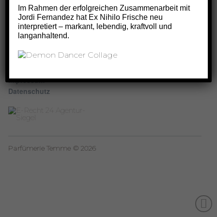
Fon:
(0731) 6 87 49
Im Rahmen der erfolgreichen Zusammenarbeit mit
Instagram
Fax: (0731) 6 02 20 74
Jordi Fernandez hat Ex Nihilo Frische neu
interpretiert – markant, lebendig, kraftvoll und
E-Mail:
info@parfuemerie-
langanhaltend.
temme.de
Rechtliches
Impressum
Datenschutz
Parfümerie Temme © 2026