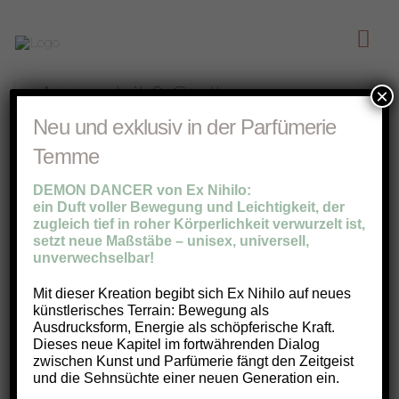
Astrophil & Stella
×
Neu und exklusiv in der Parfümerie
PETRA LUDIN
10.05.2026
A
,
PARFÜM-MARKE
Temme
DEMON DANCER von Ex Nihilo:
ein Duft voller Bewegung und Leichtigkeit, der
zugleich tief in roher Körperlichkeit verwurzelt ist,
setzt neue Maßstäbe – unisex, universell,
unverwechselbar!
Mit dieser Kreation begibt sich Ex Nihilo auf neues
Kontakt
Öffnungszeiten
künstlerisches Terrain: Bewegung als
Montag bis Freitag 9:30 –
Parfümerie Temme
Ausdrucksform, Energie als schöpferische Kraft.
18:00
Dieses neue Kapitel im fortwährenden Dialog
Münsterplatz 33
Samstag 9:30 – 15:00
zwischen Kunst und Parfümerie fängt den Zeitgeist
89073 Ulm
und die Sehnsüchte einer neuen Generation ein.
Social