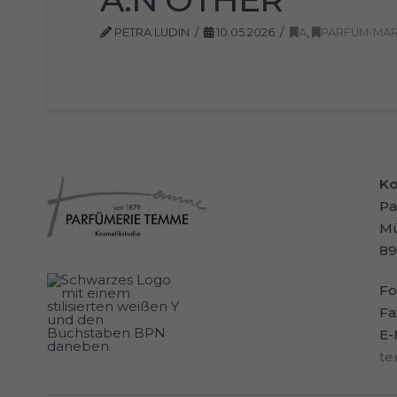
PETRA LUDIN
10.05.2026
A
,
PARFÜM-MA
Ko
Pa
Mü
89
Fo
Fa
E-
t