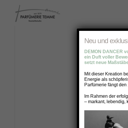
Neu und exklus
DEMON DANCER von
ein Duft voller Beweg
setzt neue Maßstäbe
Mit dieser Kreation b
Energie als schöpfer
Parfümerie fängt den 
Im Rahmen der erfolgr
– markant, lebendig, 