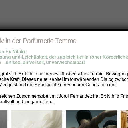
iv in der Parfümerie Temme
 Ex Nihilo:
ung und Leichtigkeit, der zugleich tief in roher Körperlichke
 – unisex, universell, unverwechselbar!
egibt sich Ex Nihilo auf neues künstlerisches Terrain: Bewegun
ische Kraft. Dieses neue Kapitel im fortwährenden Dialog zwis
Zeitgeist und die Sehnsüchte einer neuen Generation ein.
eichen Zusammenarbeit mit Jordi Fernandez hat Ex Nihilo Frisc
kraftvoll und langanhaltend.