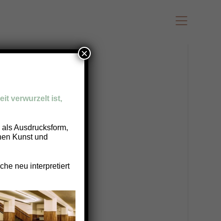
×
it verwurzelt ist,
g als Ausdrucksform,
chen Kunst und
he neu interpretiert