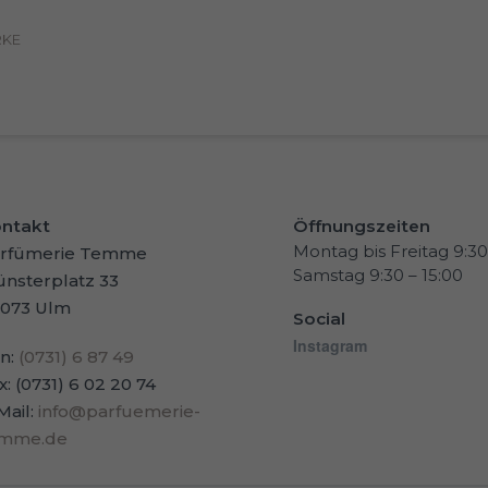
RKE
ntakt
Öffnungszeiten
Montag bis Freitag 9:30
rfümerie Temme
Samstag 9:30 – 15:00
nsterplatz 33
073 Ulm
Social
Instagram
n:
(0731) 6 87 49
x: (0731) 6 02 20 74
Mail:
info@parfuemerie-
emme.de