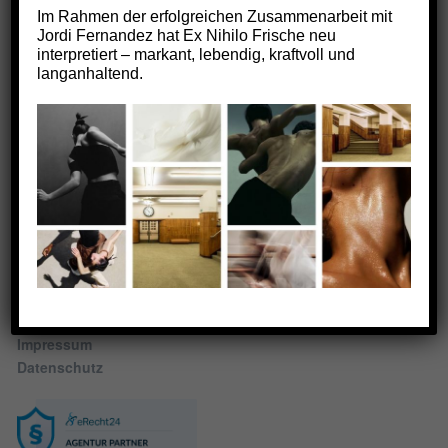
Im Rahmen der erfolgreichen Zusammenarbeit mit
Jordi Fernandez hat Ex Nihilo Frische neu
Kontakt
Öffnungszeiten
interpretiert – markant, lebendig, kraftvoll und
Montag bis Freitag 9:30
Parfümerie Temme
langanhaltend.
– 18:00
Münsterplatz 33
Samstag 9:30 – 15:00
89073 Ulm
Social
Fon:
(0731) 6 87 49
Instagram
Fax: (0731) 6 02 20 74
E-Mail:
info@parfuemerie-
temme.de
Rechtliches
Impressum
Datenschutz