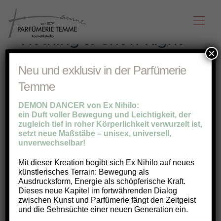
Nothing to Show Right
Now
×
Neu und exklusiv in der Parfümerie
It appears whatever you were looking for is
Temme
no longer here or perhaps wasn't here to
begin with. You might want to try starting
DEMON DANCER von Ex Nihilo:
over from the homepage to see if you can
ein Duft voller Bewegung und Leichtigkeit, der
zugleich tief in roher Körperlichkeit verwurzelt ist,
find what you're after from there.
setzt neue Maßstäbe – unisex, universell,
unverwechselbar!
Mit dieser Kreation begibt sich Ex Nihilo auf neues
künstlerisches Terrain: Bewegung als
Ausdrucksform, Energie als schöpferische Kraft.
Dieses neue Kapitel im fortwährenden Dialog
zwischen Kunst und Parfümerie fängt den Zeitgeist
und die Sehnsüchte einer neuen Generation ein.